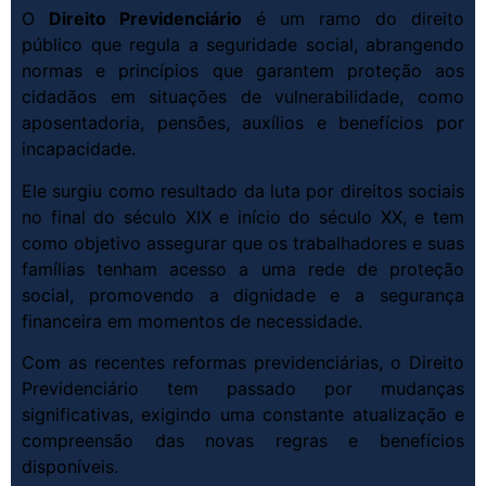
O
Direito Previdenciário
é um ramo do direito
público que regula a seguridade social, abrangendo
normas e princípios que garantem proteção aos
cidadãos em situações de vulnerabilidade, como
aposentadoria, pensões, auxílios e benefícios por
incapacidade.
Ele surgiu como resultado da luta por direitos sociais
no final do século XIX e início do século XX, e tem
como objetivo assegurar que os trabalhadores e suas
famílias tenham acesso a uma rede de proteção
social, promovendo a dignidade e a segurança
financeira em momentos de necessidade.
Com as recentes reformas previdenciárias, o Direito
Previdenciário tem passado por mudanças
significativas, exigindo uma constante atualização e
compreensão das novas regras e benefícios
disponíveis.