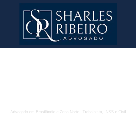
Experiência, rapidez e
comprometimento!
Advogado em Brasilândia e Zona Norte | Trabalhista, INSS e Civil