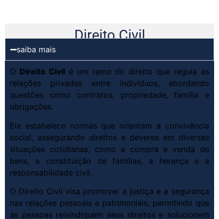
Direito Civil
saiba mais
O
Direito Civil
é um ramo do direito que regula as
relações privadas entre indivíduos, abordando
questões como contratos, propriedade, família e
obrigações.
Ele estabelece normas que orientam a convivência
social, assegurando direitos e deveres em diversas
situações cotidianas, como a compra e venda de
bens, a constituição de famílias, a herança e a
responsabilidade civil.
O Direito Civil visa promover a justiça e a segurança
nas relações pessoais e patrimoniais, permitindo que
as pessoas reivindiquem seus direitos e solucionem